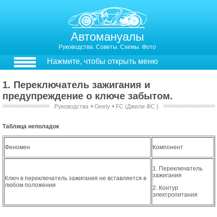
Автомануалы
Руководства. Советы. Схемы. Фото
Нажмите, чтобы открыть меню
1. Переключатель зажигания и
предупреждение о ключе забытом.
Руководства
￫
Geely
￫
FC (Джили ФС )
Переключатель зажигания и предупреждение о ключе забытом.
Таблица неполадок
Феномен
Компонент
1. Переключатель
зажигания
Ключ в переключатель зажигания не вставляется в
любом положении
2. Контур
электропитания