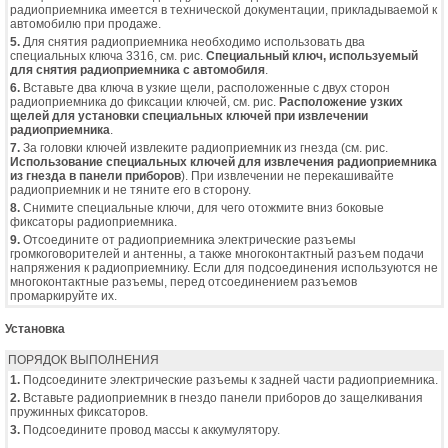
радиоприемника имеется в технической документации, прикладываемой к
автомобилю при продаже.
5.
Для снятия радиоприемника необходимо использовать два
специальных ключа 3316, см. рис.
Специальный ключ, используемый
для снятия радиоприемника с автомобиля
.
6.
Вставьте два ключа в узкие щели, расположенные с двух сторон
радиоприемника до фиксации ключей, см. рис.
Расположение узких
щелей для установки специальных ключей при извлечении
радиоприемника
.
7.
За головки ключей извлеките радиоприемник из гнезда (см. рис.
Использование специальных ключей для извлечения радиоприемника
из гнезда в панели приборов
). При извлечении не перекашивайте
радиоприемник и не тяните его в сторону.
8.
Снимите специальные ключи, для чего отожмите вниз боковые
фиксаторы радиоприемника.
9.
Отсоедините от радиоприемника электрические разъемы
громкоговорителей и антенны, а также многоконтактный разъем подачи
напряжения к радиоприемнику. Если для подсоединения используются не
многоконтактные разъемы, перед отсоединением разъемов
промаркируйте их.
Установка
ПОРЯДОК ВЫПОЛНЕНИЯ
1.
Подсоедините электрические разъемы к задней части радиоприемника.
2.
Вставьте радиоприемник в гнездо панели приборов до защелкивания
пружинных фиксаторов.
3.
Подсоедините провод массы к аккумулятору.