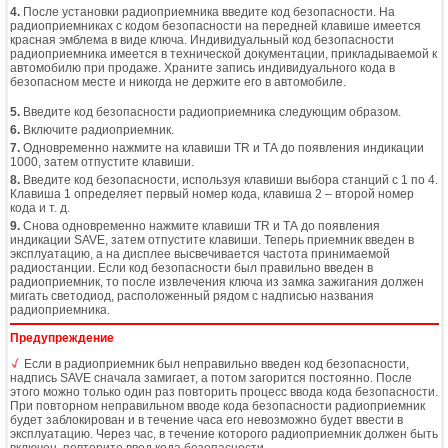
4.
После установки радиоприемника введите код безопасности. На
радиоприемниках с кодом безопасности на передней клавише имеется
красная эмблема в виде ключа. Индивидуальный код безопасности
радиоприемника имеется в технической документации, прикладываемой к
автомобилю при продаже. Храните запись индивидуального кода в
безопасном месте и никогда не держите его в автомобиле.
5.
Введите код безопасности радиоприемника следующим образом.
6.
Включите радиоприемник.
7.
Одновременно нажмите на клавиши TR и ТА до появления индикации
1000, затем отпустите клавиши.
8.
Введите код безопасности, используя клавиши выбора станций с 1 по 4.
Клавиша 1 определяет первый номер кода, клавиша 2 – второй номер
кода и т. д.
9.
Снова одновременно нажмите клавиши TR и ТА до появления
индикации SAVE, затем отпустите клавиши. Теперь приемник введен в
эксплуатацию, а на дисплее высвечивается частота принимаемой
радиостанции. Если код безопасности был правильно введен в
радиоприемник, то после извлечения ключа из замка зажигания должен
мигать светодиод, расположенный рядом с надписью названия
радиоприемника.
Предупреждение
Если в радиоприемник был неправильно введен код безопасности,
надпись SAVE сначала замигает, а потом загорится постоянно. После
этого можно только один раз повторить процесс ввода кода безопасности.
При повторном неправильном вводе кода безопасности радиоприемник
будет заблокирован и в течение часа его невозможно будет ввести в
эксплуатацию. Через час, в течение которого радиоприемник должен быть