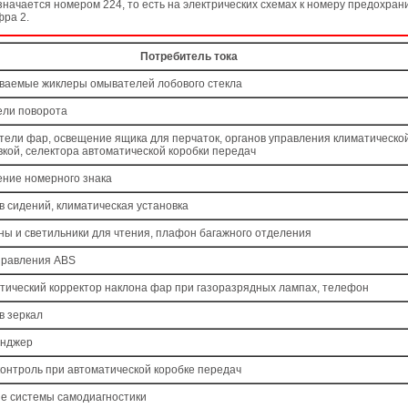
начается номером 224, то есть на электрических схемах к номеру предохра
фра 2.
Потребитель тока
ваемые жиклеры омывателей лобового стекла
ели поворота
тели фар, освещение ящика для перчаток, органов управления климатическо
вкой, селектора автоматической коробки передач
ние номерного знака
в сидений, климатическая установка
ы и светильники для чтения, плафон багажного отделения
правления ABS
тический корректор наклона фар при газоразрядных лампах, телефон
в зеркал
йнджер
контроль при автоматической коробке передач
е системы самодиагностики