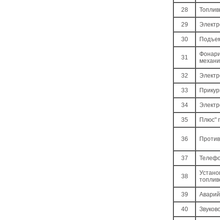
28
Топлив
29
Электр
30
Подъем
Фонари
31
механи
32
Электр
33
Прикур
34
Электр
35
Плюс" 
36
Против
37
Телефо
Устано
38
топлив
39
Аварий
40
Звуков