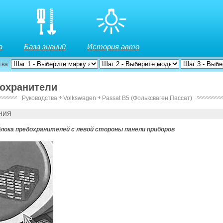
а
База знаний
История авто
тва:
дохранители
Руководства
￫
Volkswagen
￫
Passat B5 (Фольксваген Пассат)
НИЯ
лока предохранителей с левой стороны панели приборов