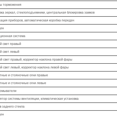
ы торможения
вка зеркал, стеклоподъемники, центральная блокировка замков
ация приборов, автоматическая коробка передач
ден
ционная система
й свет правый
й свет левый
й свет правый, корректор наклона правой фары
й свет левый, корректор наклона левой фары
тные и стояночные огни правые
тные и стояночные огни левые
оомыватели
ятор системы вентиляции, климатическая установка
в заднего стекла
ден