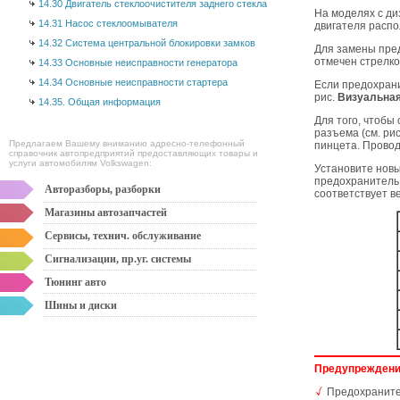
14.30 Двигатель стеклоочистителя заднего стекла
На моделях с д
14.31 Насос стеклоомывателя
двигателя распо
14.32 Система центральной блокировки замков
Для замены пред
отмечен стрелко
14.33 Основные неисправности генератора
14.34 Основные неисправности стартера
Если предохрани
рис.
Визуальная
14.35. Общая информация
Для того, чтобы
разъема (см. ри
Предлагаем Вашему вниманию адресно-телефонный
пинцета. Провод
справочник автопредприятий предоставляющих товары и
услуги автомобилям Volkswagen:
Установите новы
предохранитель 
Авторазборы, разборки
соответствует в
Магазины автозапчастей
Сервисы, технич. обслуживание
Сигнализации, пр.уг. системы
Тюнинг авто
Шины и диски
Предупрежден
Предохранител