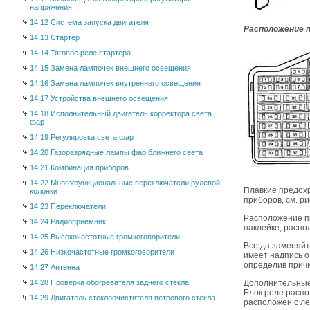
напряжения
14.12 Система запуска двигателя
Расположение 
14.13 Стартер
14.14 Тяговое реле стартера
14.15 Замена лампочек внешнего освещения
14.16 Замена лампочек внутреннего освещения
14.17 Устройства внешнего освещения
14.18 Исполнительный двигатель корректора света
фар
14.19 Регулировка света фар
14.20 Газоразрядные лампы фар ближнего света
14.21 Комбинация приборов
14.22 Многофункциональные переключатели рулевой
Плавкие предох
колонки
приборов, см. ри
14.23 Переключатели
Расположение п
14.24 Радиоприемник
наклейке, распо
14.25 Высокочастотные громкоговорители
Всегда заменяй
14.26 Низкочастотные громкоговорители
имеет надпись о
определив причи
14.27 Антенна
14.28 Проверка обогревателя заднего стекла
Дополнительные 
Блок реле распо
14.29 Двигатель стеклоочистителя ветрового стекла
расположен с ле