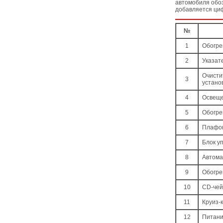
автомобиля обоз
добавляется ци
№
1
Обогре
2
Указат
Очисти
3
устано
4
Освеще
5
Обогре
6
Плафон
7
Блок у
8
Автома
9
Обогре
10
CD-че
11
Круиз-
12
Питани