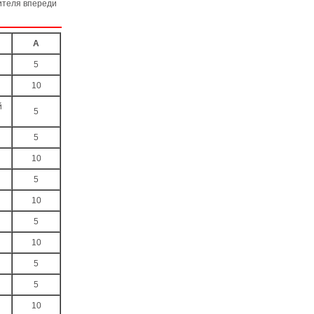
нителя впереди
А
5
10
й
5
5
10
5
10
5
10
5
5
10