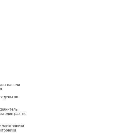
роны панели
в
.
иведены на
хранитель
м один раз, не
 электроники.
ектроники