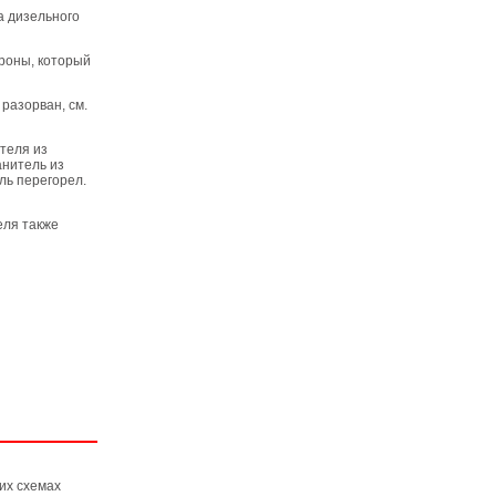
а дизельного
ороны, который
разорван, см.
теля из
анитель из
ль перегорел.
еля также
их схемах