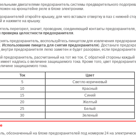
изельными двигателями предохранитель системы предварительного подогрев
ложен на кронштейне реле в блоке электроники.
охранителей откройте крышку, для чего вставьте отвертку в паз с нижней ст
й и нажмите на крышку.
тель перегорел, значит, проводник, соединяющий контакты предохранителя, 
 проверка целостности предохранителя
.
 снять предохранитель, воспользуйтесь пинцетом для извлечения предохрани
с.
Использование пинцета для снятия предохранителя
). Достаньте предохр
 внутри предохранителя легко заметен и будет разорван, если предохраните
й предохранитель, рассчитанный на тот же ток. С обратной стороны каждый
имеет надпись о величине защищаемого тока. Кроме того, цвет предохранит
еличине защищаемого тока.
Ток
Цвет
5
Светло-коричневый
10
Красный
15
Синий
20
Желтый
25
Белый
30
Зеленый
ие
ь, обозначенный на блоке предохранителей под номером 24 на электрическ