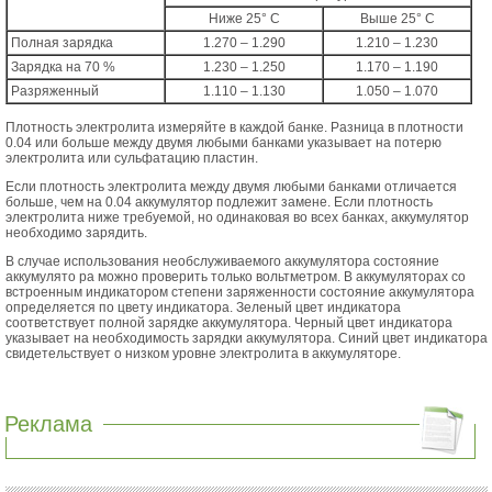
Ниже 25° С
Выше 25° С
Полная зарядка
1.270 – 1.290
1.210 – 1.230
Зарядка на 70 %
1.230 – 1.250
1.170 – 1.190
Разряженный
1.110 – 1.130
1.050 – 1.070
Плотность электролита измеряйте в каждой банке. Разница в плотности
0.04 или больше между двумя любыми банками указывает на потерю
электролита или сульфатацию пластин.
Если плотность электролита между двумя любыми банками отличается
больше, чем на 0.04 аккумулятор подлежит замене. Если плотность
электролита ниже требуемой, но одинаковая во всех банках, аккумулятор
необходимо зарядить.
В случае использования необслуживаемого аккумулятора состояние
аккумулято ра можно проверить только вольтметром. В аккумуляторах со
встроенным индикатором степени заряженности состояние аккумулятора
определяется по цвету индикатора. Зеленый цвет индикатора
соответствует полной зарядке аккумулятора. Черный цвет индикатора
указывает на необходимость зарядки аккумулятора. Синий цвет индикатора
свидетельствует о низком уровне электролита в аккумуляторе.
Реклама