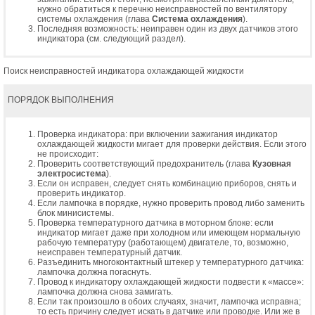
нужно обратиться к перечню неисправностей по вентилятору
системы охлаждения (глава
Система охлаждения
).
Последняя возможность: неиправен один из двух датчиков этого
индикатора (см. следующий раздел).
Поиск неисправностей индикатора охлаждающей жидкости
ПОРЯДОК ВЫПОЛНЕНИЯ
Проверка индикатора: при включении зажигания индикатор
охлаждающей жидкости мигает для проверки действия. Если этого
не происходит:
Проверить соответствующий предохранитель (глава
Кузовная
электросистема
).
Если он исправен, следует снять комбинацию приборов, снять и
проверить индикатор.
Если лампочка в порядке, нужно проверить провод либо заменить
блок минисистемы.
Проверка температурного датчика в моторном блоке: если
индикатор мигает даже при холодном или имеющем нормальную
рабочую температуру (работающем) двигателе, то, возможно,
неисправен температурный датчик.
Разъединить многоконтактный штекер у температурного датчика:
лампочка должна погаснуть.
Провод к индикатору охлаждающей жидкости подвести к «массе»:
лампочка должна снова замигать.
Если так произошло в обоих случаях, значит, лампочка исправна;
то есть причину следует искать в датчике или проводке. Или же в