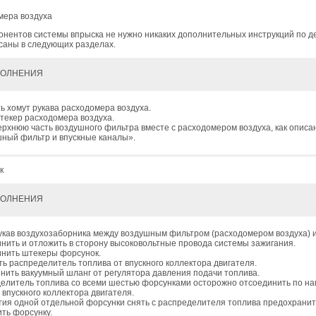
мера воздуха
онентов системы впрыска не нужно никаких дополнительных инструкций по д
саны в следующих разделах.
ПОЛНЕНИЯ
ь хомут рукава расходомера воздуха.
текер расходомера воздуха.
ерхнюю часть воздушного фильтра вместе с расходомером воздуха, как описан
ный фильтр и впускные каналы».
к
ПОЛНЕНИЯ
укав воздухозаборника между воздушным фильтром (расходомером воздуха) и
нить и отложить в сторону высоковольтные провода системы зажигания.
нить штекеры форсунок.
ть распределитель топлива от впускного коллектора двигателя.
нить вакуумный шланг от регулятора давления подачи топлива.
елитель топлива со всеми шестью форсунками осторожно отсоединить по н
т впускного коллектора двигателя.
тия одной отдельной форсунки снять с распределителя топлива предохрани
ить форсунку.