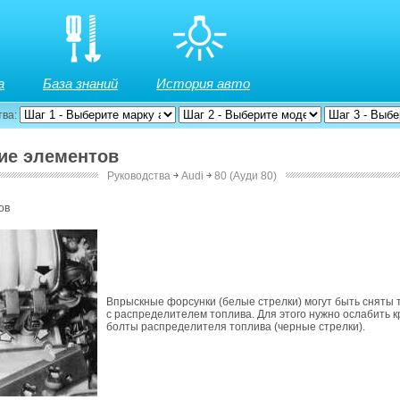
а
База знаний
История авто
тва:
тие элементов
Руководства
￫
Audi
￫
80 (Ауди 80)
ов
Впрыскные форсунки (белые стрелки) могут быть сняты 
с распределителем топлива. Для этого нужно ослабить 
болты распределителя топлива (черные стрелки).