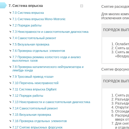
7. Система впрыска
Снятие расходо
7.0 Система впрыска
Для многих комп
Исключения опи
7.1 Система впрыска Mono-Motronic
7.2 Порядок работы
ПОРЯДОК ВЫ
7.3 Неисправности и самостоятельная диагностика
7.4 Самостоятельный ремонт
Ослабит
7.5 Визуальная проверка
Снять ш
7.6 Проверка отдельных элементов
Снять в
«Воздуш
7.7 Проверка режима холостого хода и анализ
выхлопных газов
7.8 Проверка каталитического нейтрализатора и
Снятие форсуно
лямбда-зонда
7.9 Тросовый привод «газа»
ПОРЯДОК ВЫ
7.10 Перечень неисправностей
7.11 Система впрыска Digifant
Снять р
7.12 Порядок работы
Разъеди
7.13 Неисправности и самостоятельная диагностика
Разъеди
Открути
7.14 Самостоятельный ремонт
Отсоеди
7.15 Визуальная проверка
Распред
вверх о
7.16 Проверка отдельных элементов
Для сня
7.17 Снятие впрыскных форсунок
и отдел