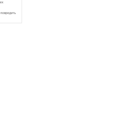
сех
е повредить