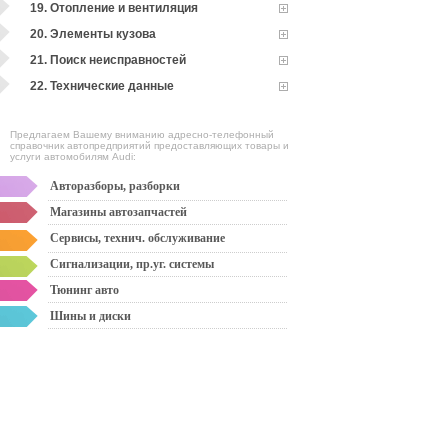
19. Отопление и вентиляция
20. Элементы кузова
21. Поиск неисправностей
22. Технические данные
Предлагаем Вашему вниманию адресно-телефонный
справочник автопредприятий предоставляющих товары и
услуги автомобилям Audi:
Авторазборы, разборки
Магазины автозапчастей
Сервисы, технич. обслуживание
Сигнализации, пр.уг. системы
Тюнинг авто
Шины и диски