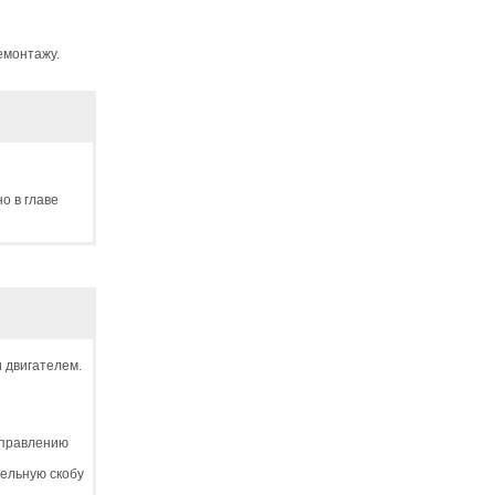
емонтажу.
о в главе
 двигателем.
аправлению
тельную скобу